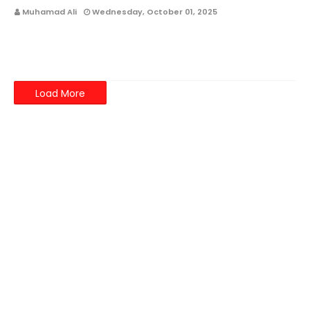
Muhamad Ali
Wednesday, October 01, 2025
TECHNOZ.BIZ.ID - Strong teamwork is the backbone of any
successful…
Load More