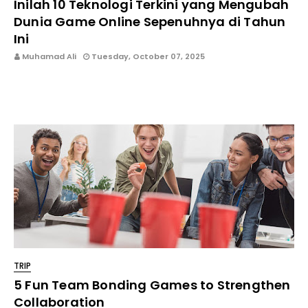
Inilah 10 Teknologi Terkini yang Mengubah
Dunia Game Online Sepenuhnya di Tahun
Ini
Muhamad Ali
Tuesday, October 07, 2025
TECHNOZ.BIZ.ID - Perkembangan dunia game online kini
semakin pesa…
TRIP
5 Fun Team Bonding Games to Strengthen
Collaboration