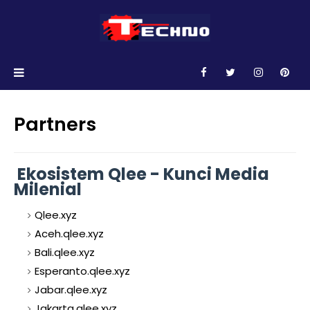
Partners
Ekosistem Qlee - Kunci Media
Milenial
Qlee.xyz
Aceh.qlee.xyz
Bali.qlee.xyz
Esperanto.qlee.xyz
Jabar.qlee.xyz
Jakarta.qlee.xyz