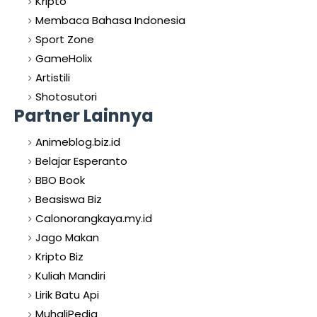
Kripto
Membaca Bahasa Indonesia
Sport Zone
GameHolix
Artistili
Shotosutori
Partner Lainnya
Animeblog.biz.id
Belajar Esperanto
BBO Book
Beasiswa Biz
Calonorangkaya.my.id
Jago Makan
Kripto Biz
Kuliah Mandiri
Lirik Batu Api
MuhaliPedia