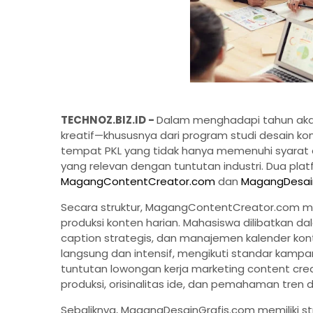
TECHNOZ.BIZ.ID -
Dalam menghadapi tahun aka
kreatif—khususnya dari program studi desain kom
tempat PKL yang tidak hanya memenuhi syarat a
yang relevan dengan tuntutan industri. Dua plat
MagangContentCreator.com
dan
MagangDesain
Secara struktur, MagangContentCreator.com 
produksi konten harian. Mahasiswa dilibatkan d
caption strategis, dan manajemen kalender kon
langsung dan intensif, mengikuti standar kampan
tuntutan lowongan kerja marketing content cre
produksi, orisinalitas ide, dan pemahaman tren di
Sebaliknya, MagangDesainGrafis.com memiliki s