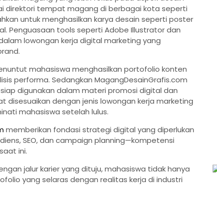
gai direktori tempat magang di berbagai kota seperti
hkan untuk menghasilkan karya desain seperti poster
ual. Penguasaan tools seperti Adobe Illustrator dan
dalam lowongan kerja digital marketing yang
brand.
enuntut mahasiswa menghasilkan portofolio konten
alisis performa. Sedangkan MagangDesainGrafis.com
 siap digunakan dalam materi promosi digital dan
at disesuaikan dengan jenis lowongan kerja marketing
inati mahasiswa setelah lulus.
m
memberikan fondasi strategi digital yang diperlukan
audiens, SEO, dan campaign planning—kompetensi
aat ini.
an jalur karier yang dituju, mahasiswa tidak hanya
olio yang selaras dengan realitas kerja di industri