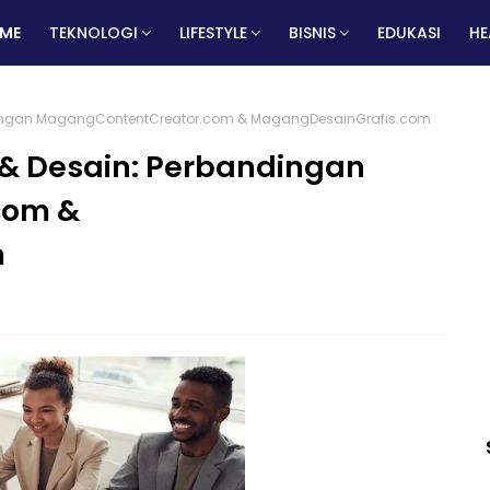
ME
TEKNOLOGI
LIFESTYLE
BISNIS
EDUKASI
HE
dingan MagangContentCreator.com & MagangDesainGrafis.com
& Desain: Perbandingan
com &
m