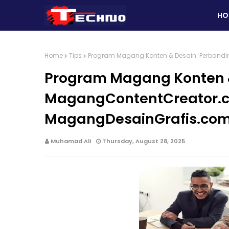
HO
Home
Tips
Program Magang Konten & Desain: Perban
Program Magang Konten 
MagangContentCreator.
MagangDesainGrafis.co
Muhamad Ali
Thursday, August 28, 2025