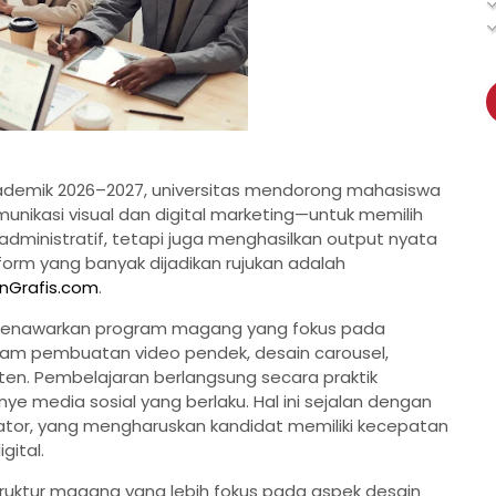
demik 2026–2027, universitas mendorong mahasiswa
unikasi visual dan digital marketing—untuk memilih
dministratif, tetapi juga menghasilkan output nyata
form yang banyak dijadikan rujukan adalah
Grafis.com
.
menawarkan program magang yang fokus pada
alam pembuatan video pendek, desain carousel,
ten. Pembelajaran berlangsung secara praktik
ye media sosial yang berlaku. Hal ini sejalan dengan
ator, yang mengharuskan kandidat memiliki kecepatan
gital.
truktur magang yang lebih fokus pada aspek desain