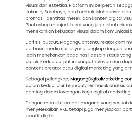
visual dan estetika. Platform ini berperan seba
Jakarta, Surabaya, dan Lombok. Mahasiswa diara
promosi, identitas merek, dan konten digital vis
Photoshop menjadi kunci, yang juga dibutuhkan 
menekankan kekuatan visual dalam komunikasi 
Dari sisi output, MagangContentCreator.com m
berbasis media sosial yang lengkap dengan an
lebih menekankan pada hasil desain statis yang
cetak. Kedua output ini sangat relevan dan dap
content creator atau digital marketing yang dim
Sebagai pelengkap,
MagangDigitalMarketing.co
dalam kedua jalur tersebut, termasuk analisis 
penting dalam lowongan kerja digital marketing s
Dengan memilih tempat magang yang sesuai deng
menyelesaikan PKL, tetapi juga menyiapkan portof
kreatif digital.