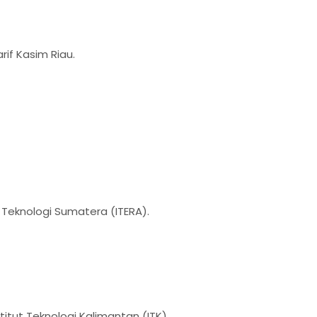
arif Kasim Riau.
t Teknologi Sumatera (ITERA).
titut Teknologi Kalimantan (ITK).