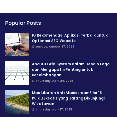
Popular Posts
10 Rekomendasi Aplikasi Terbaik untuk
Optimasi SEO Website
Sunday, August 27, 2023
Apa Itu Grid System dalam Desain Logo
dan Mengapa Ini Penting untuk
Keseimbangan
Thursday, April 24, 2025
Mau Liburan Anti Mainstream? Ini 15
Pulau Eksotis yang Jarang Dikunjungi
Wisatawan
Thursday, April 17, 2025