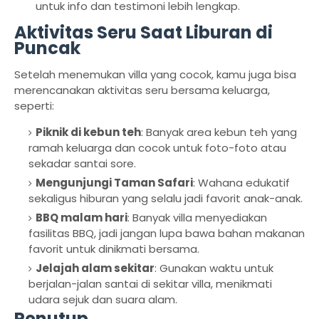
untuk info dan testimoni lebih lengkap.
Aktivitas Seru Saat Liburan di
Puncak
Setelah menemukan villa yang cocok, kamu juga bisa
merencanakan aktivitas seru bersama keluarga,
seperti:
Piknik di kebun teh
: Banyak area kebun teh yang
ramah keluarga dan cocok untuk foto-foto atau
sekadar santai sore.
Mengunjungi Taman Safari
: Wahana edukatif
sekaligus hiburan yang selalu jadi favorit anak-anak.
BBQ malam hari
: Banyak villa menyediakan
fasilitas BBQ, jadi jangan lupa bawa bahan makanan
favorit untuk dinikmati bersama.
Jelajah alam sekitar
: Gunakan waktu untuk
berjalan-jalan santai di sekitar villa, menikmati
udara sejuk dan suara alam.
Penutup