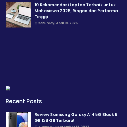
10 Rekomendasi Laptop Terbaik untuk
Mahasiswa 2025, Ringan dan Performa
Tinggi
Saturday, April 19, 2025
Recent Posts
Review Samsung Galaxy A14 5G Black 6
GB 128 GB Terbaru!
Tuesday, September 12, 2023