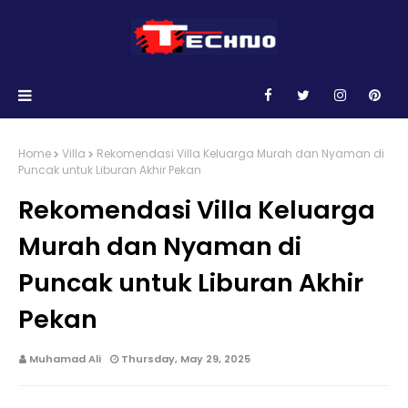
Home
Villa
Rekomendasi Villa Keluarga Murah dan Nyaman di
Puncak untuk Liburan Akhir Pekan
Rekomendasi Villa Keluarga
Murah dan Nyaman di
Puncak untuk Liburan Akhir
Pekan
Muhamad Ali
Thursday, May 29, 2025