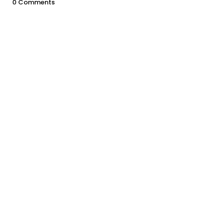
0 Comments