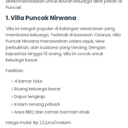
direkomendasikan untuk liburan keluarga akhir pekan di
Puncak:
1.
Villa Puncak Nirwana
Villa ini sangat populer di kalangan wisatawan yang
membawa keluarga. Terletak di kawasan Cisarua, Villa
Puncak Nirwana menawarkan udara sejuk, view
perbukitan, dan suasana yang tenang. Dengan
kapasitas hingga 10 orang, villa ini cocok untuk
keluarga besar.
Fasilitas:
4 kamar tidur
Ruang keluarga besar
Dapur lengkap
Kolam renang pribadi
Area BBQ dan taman bermain anak
Harga mulai: Rp 1,2 juta/malam