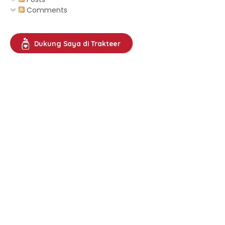
Comments
Dukung Saya di Trakteer