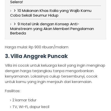
Selera!
10 Makanan Khas Italia yang Wajib Kamu
Coba Sekali Seumur Hidup
9 Hotel Unik dengan Konsep Anti-
Mainstream yang Akan Memberi Pengalaman
Berbeda
Harga mulai: Rp 900 ribuan/malam
3.
Villa Anggrek Puncak
Villa ini cocok untuk keluarga kecil yang ingin menginap
dengan harga terjangkau tanpa mengorbankan
kenyamanan. Lokasinya cukup tersembunyi, cocok
untuk kamu yang ingin menjauh dari keramaian.
Fasilitas:
2 kamar tidur
TV, Wi-Fi, dapur kecil