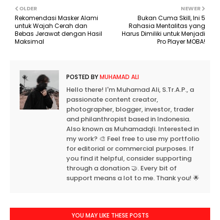
OLDER
NEWER
Rekomendasi Masker Alami
Bukan Cuma Skill, Ini 5
untuk Wajah Cerah dan
Rahasia Mentalitas yang
Bebas Jerawat dengan Hasil
Harus Dimiliki untuk Menjadi
Maksimal
Pro Player MOBA!
POSTED BY
MUHAMAD ALI
Hello there! I'm Muhamad Ali, S.Tr.A.P., a
passionate content creator,
photographer, blogger, investor, trader
and philanthropist based in Indonesia.
Also known as Muhamadqli. Interested in
my work? 🎨 Feel free to use my portfolio
for editorial or commercial purposes. If
you find it helpful, consider supporting
through a donation 🤝. Every bit of
support means a lot to me. Thank you! 🌟
YOU MAY LIKE THESE POSTS