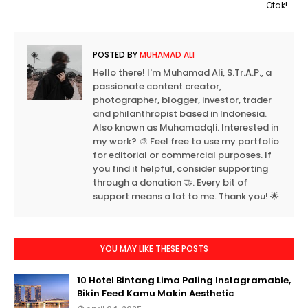
Otak!
POSTED BY
MUHAMAD ALI
Hello there! I'm Muhamad Ali, S.Tr.A.P., a
passionate content creator,
photographer, blogger, investor, trader
and philanthropist based in Indonesia.
Also known as Muhamadqli. Interested in
my work? 🎨 Feel free to use my portfolio
for editorial or commercial purposes. If
you find it helpful, consider supporting
through a donation 🤝. Every bit of
support means a lot to me. Thank you! 🌟
YOU MAY LIKE THESE POSTS
10 Hotel Bintang Lima Paling Instagramable,
Bikin Feed Kamu Makin Aesthetic