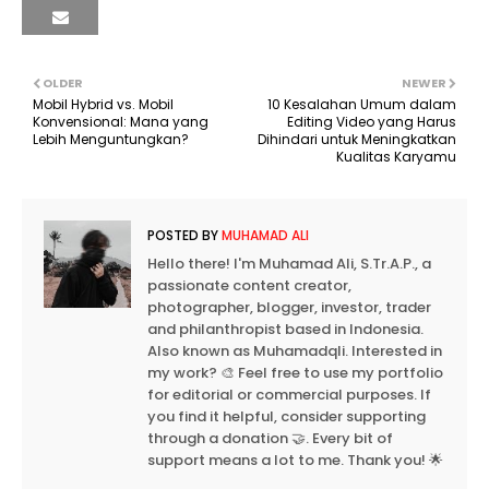
OLDER
NEWER
Mobil Hybrid vs. Mobil
10 Kesalahan Umum dalam
Konvensional: Mana yang
Editing Video yang Harus
Lebih Menguntungkan?
Dihindari untuk Meningkatkan
Kualitas Karyamu
POSTED BY
MUHAMAD ALI
Hello there! I'm Muhamad Ali, S.Tr.A.P., a
passionate content creator,
photographer, blogger, investor, trader
and philanthropist based in Indonesia.
Also known as Muhamadqli. Interested in
my work? 🎨 Feel free to use my portfolio
for editorial or commercial purposes. If
you find it helpful, consider supporting
through a donation 🤝. Every bit of
support means a lot to me. Thank you! 🌟