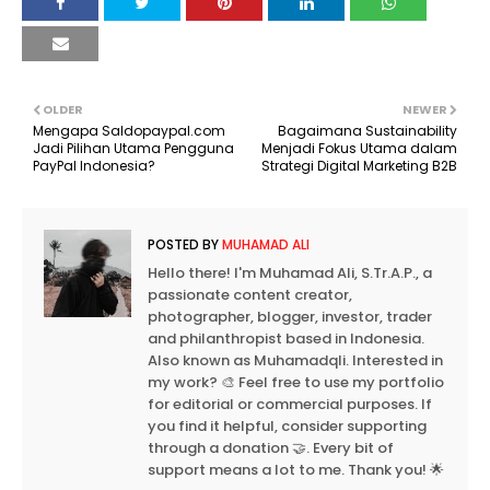
OLDER
NEWER
Mengapa Saldopaypal.com
Bagaimana Sustainability
Jadi Pilihan Utama Pengguna
Menjadi Fokus Utama dalam
PayPal Indonesia?
Strategi Digital Marketing B2B
POSTED BY
MUHAMAD ALI
Hello there! I'm Muhamad Ali, S.Tr.A.P., a
passionate content creator,
photographer, blogger, investor, trader
and philanthropist based in Indonesia.
Also known as Muhamadqli. Interested in
my work? 🎨 Feel free to use my portfolio
for editorial or commercial purposes. If
you find it helpful, consider supporting
through a donation 🤝. Every bit of
support means a lot to me. Thank you! 🌟